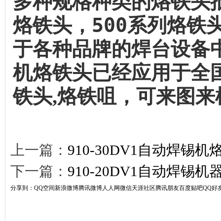
多种规格种类的烙铁头批
烙铁头，500系列烙铁
于各种品牌的焊台设备
机烙铁头已经应用于全
铁头,烙铁咀，可来图来样订做
上一篇：
910-30DV1自动焊锡机
下一篇：
910-20DV1自动焊锡
分享到：
QQ空间
新浪微博
腾讯微博
人人网
微信
天涯社区
腾讯朋友
百度贴吧
QQ好