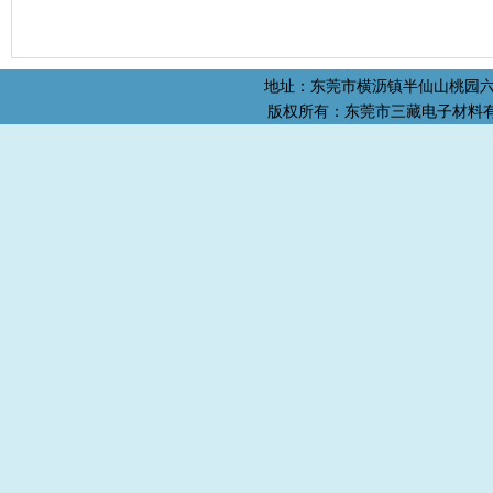
地址：东莞市横沥镇半仙山桃园六
版权所有：
东莞市三藏电子材料
User-agent: * Allow: /