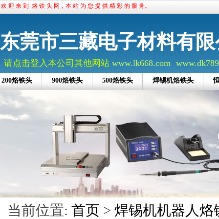
欢 迎 来 到 烙 铁 头 网，本 站 为 您 提 供 精 彩 的 服 务。
东莞市三藏电子材料有限
请点击登入本公司其他网站
www.lk668.com
www.dk789
200烙铁头
900烙铁头
500烙铁头
焊锡机烙铁头
当前位置:
首页
>
焊锡机机器人烙