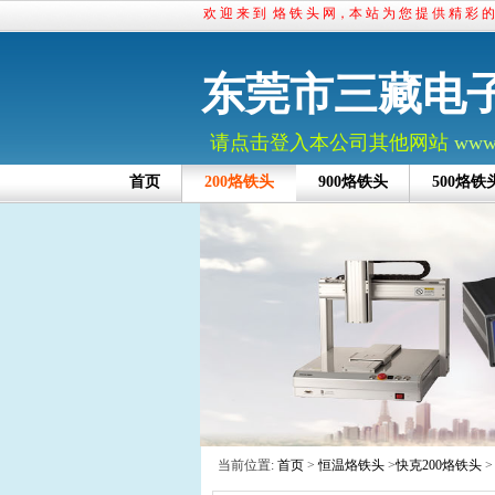
欢 迎 来 到 烙 铁 头 网，本 站 为 您 提 供 精 彩 
东莞市三藏电
请点击登入本公司其他网站
www.
首页
200烙铁头
900烙铁头
500烙铁
当前位置:
首页
>
恒温烙铁头
>
快克200烙铁头
>