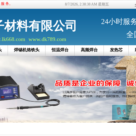
的 服 务。
8/7/2026, 2:38:38 AM 星期五
24小时服务电
子材料有限公司
全
lk668.com
www.dk789.com
头
焊锡机烙铁头
恒温焊台
高频焊台
发热芯