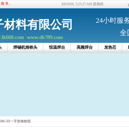
的 服 务。
8/6/2026, 5:25:27 AM 星期四
24小时服务电
子材料有限公司
全
lk668.com
www.dk789.com
头
焊锡机烙铁头
恒温焊台
高频焊台
发热芯
500-5D一字形烙铁咀