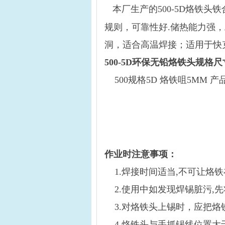
本厂生产的500-5D烙铁
规则，可靠性好.储热能力强，
洞，适合高温焊接；适用于快克20
500-5D环保无铅烙铁头规格尺
500规格5D 烙铁咀5MM 产
作业时注意事项：
1.焊接时间适当,不可让烙铁
2.使用中如发现焊锡脏污,先
3.对烙铁头上锡时，应把烙
4.烙铁头与手抓锡线位置大于