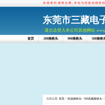
欢 迎 来 到 烙 铁 头 网，本 站 为 您 提 供 精 彩 
东莞市三藏电
请点击登入本公司其他网站
www.
首页
200烙铁头
900烙铁头
500烙铁
当前位置:
首页
>
恒温烙铁头
>
500高频烙铁头
>