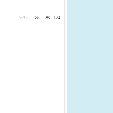
字体大小:
【小】
【中】
【大】