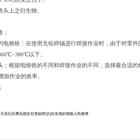
铁头上之衍生物。
要；
的电烙铁：在使用无铅焊锡进行焊接作业时，由于对零件
0℃~380℃以下。
头；根据电烙铁的不同和焊接作业的不同，选择最合适的
增加作业的效率。
；
信
天涯社区
腾讯朋友
百度贴吧
QQ好友
我的搜狐
人民微博