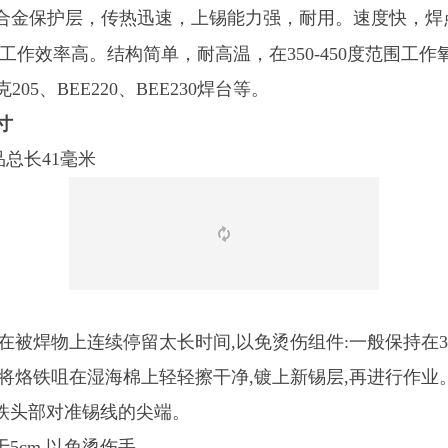
头铁合金保护层，传热迅速，上锡能力强，耐用。速度快，
工作效率高。结构简单，耐高温，在350-450度范围工
5、BEE220、BEE230焊台等。
寸
品总长41毫米
在被焊物上连续停留太长时间,以免烫伤组件:一般保持在3
将烙铁咀在湿海棉上轻轻擦干净,镀上新锡层,再进行作业
铁头部对准锡线的尖端。
5cm,以免烫伤手。