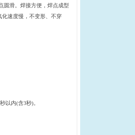
焊点圆滑。焊接方便，焊点成型
作氧化速度慢，不变形、不穿
秒以内(含3秒)。
。