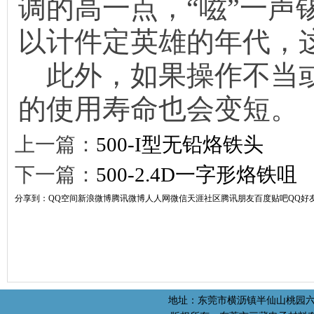
调的高一点，“嗞”一声
以计件定英雄的年代
此外，如果操作不当或
的使用寿命也会变短。
上一篇：
500-I型无铅烙铁头
下一篇：
500-2.4D一字形烙铁咀
分享到：
QQ空间
新浪微博
腾讯微博
人人网
微信
天涯社区
腾讯朋友
百度贴吧
QQ好
地址：东莞市横沥镇半仙山桃园六