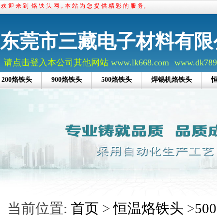
欢 迎 来 到 烙 铁 头 网，本 站 为 您 提 供 精 彩 的 服 务。
东莞市三藏电子材料有限
请点击登入本公司其他网站
www.lk668.com
www.dk789
200烙铁头
900烙铁头
500烙铁头
焊锡机烙铁头
当前位置:
首页
>
恒温烙铁头
>
5